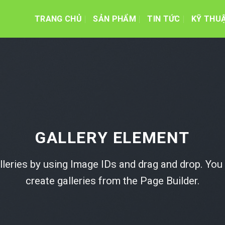
TRANG CHỦ
SẢN PHẨM
TIN TỨC
KỸ THU
GALLERY ELEMENT
lleries by using Image IDs and drag and drop. You 
create galleries from the Page Builder.