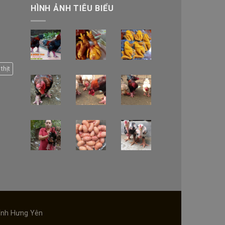
HÌNH ẢNH TIÊU BIỂU
thịt
tỉnh Hưng Yên