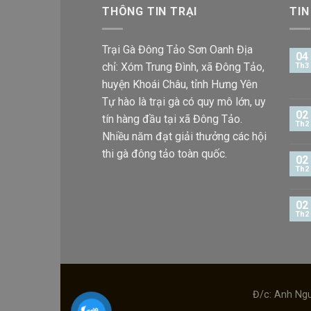
THÔNG TIN TRẠI
TIN
Trại Gà Đông Tảo Sơn Oanh Địa
04
chỉ: Xóm Trung Đình, xã Đông Tảo,
Th3
huyện Khoái Châu, tỉnh Hưng Yên
Tự hào là trại gà có quy mô lớn, uy
02
tín hàng đầu tại xã Đông Tảo.
Th2
Nhiều năm đạt giải thưởng các hội
thi gà đông tảo toàn quốc.
02
Th2
02
Th2
Đ/c: Anh Ngu