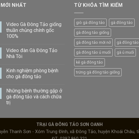
 MỚI NHẤT
TỪ KHÓA TÌM KIẾM
giò gà đông tảo
gà đông tảo
Video Gà Đông Tảo giống
thuần chủng chính gốc
gà đông tảo giống
100%
gà đông tảo mới nở
gà đông tảo 
Video đàn Gà Đông Tảo
gà đông tảo ủ muối
gà ủ muối
Nhà Tôi
kê gà đông tảo
Kinh nghiệm phòng bệnh
trứng gà đông tảo giống
cho gà đông tảo
Những bệnh thường gặp ở
gà đông tảo và cách chữa
trị
TRẠI GÀ ĐÔNG TẢO SƠN OANH
yễn Thanh Sơn - Xóm Trung Đình, xã Đông Tảo, huyện Khoái Châu, 
ĐT: 0397 860 321