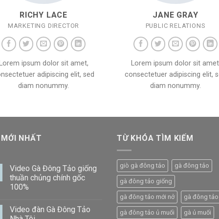
RICHY LACE
JANE GRAY
MARKETING DIRECTOR
PUBLIC RELATIONS
Lorem ipsum dolor sit amet,
Lorem ipsum dolor sit amet
nsectetuer adipiscing elit, sed
consectetuer adipiscing elit, 
diam nonummy.
diam nonummy.
 MỚI NHẤT
TỪ KHÓA TÌM KIẾM
giò gà đông tảo
gà đông tảo
Video Gà Đông Tảo giống
thuần chủng chính gốc
gà đông tảo giống
100%
gà đông tảo mới nở
gà đông tảo 
Video đàn Gà Đông Tảo
gà đông tảo ủ muối
gà ủ muối
Nhà Tôi