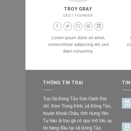
TROY GRAY
CEO / FOUNDER
Lorem ipsum dolor sit amet,
consectetuer adipiscing elit, sed
co
diam nonummy.
THÔNG TIN TRẠI
TIN
Trại Gà Đông Tảo Sơn Oanh Địa
04
chỉ: Xóm Trung Đình, xã Đông Tảo,
Th3
huyện Khoái Châu, tỉnh Hưng Yên
Tự hào là trại gà có quy mô lớn, uy
02
tín hàng đầu tại xã Đông Tảo.
Th2