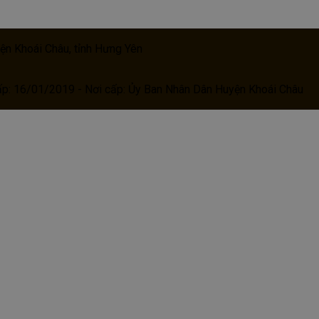
ện Khoái Châu, tỉnh Hưng Yên
ấp: 16/01/2019 - Nơi cấp: Ủy Ban Nhân Dân Huyện Khoái Châu