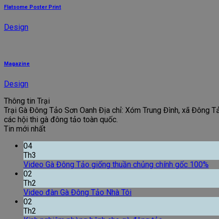
Flatsome Poster Print
Design
Magazine
Design
Thông tin Trại
Trại Gà Đông Tảo Sơn Oanh Địa chỉ: Xóm Trung Đình, xã Đông Tảo
các hội thi gà đông tảo toàn quốc.
Tin mới nhất
04
Th3
Video Gà Đông Tảo giống thuần chủng chính gốc 100%
02
Th2
Video đàn Gà Đông Tảo Nhà Tôi
02
Th2