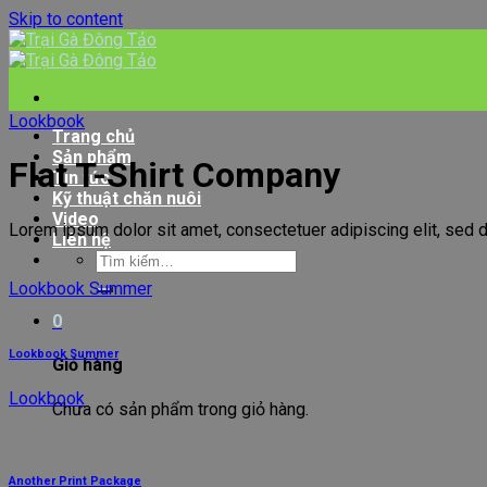
Skip to content
Lookbook
Trang chủ
Sản phẩm
Flat T-Shirt Company
Tin tức
Kỹ thuật chăn nuôi
Video
Lorem ipsum dolor sit amet, consectetuer adipiscing elit, sed 
Liên hệ
Lookbook Summer
0
Lookbook Summer
Giỏ hàng
Lookbook
Chưa có sản phẩm trong giỏ hàng.
Another Print Package