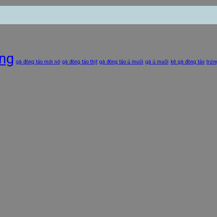
ống
gà đông tảo mới nở
gà đông tảo thịt
gà đông tảo ủ muối
gà ủ muối
kê gà đông tảo
trứn