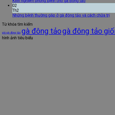
Kinh nghiệm phòng bệnh cho gà đông tảo
02
Th2
Những bệnh thường gặp ở gà đông tảo và cách chữa trị
Từ khóa tìm kiếm
gà đông tảo
gà đông tảo gi
giò gà đông tảo
hình ảnh tiêu biểu