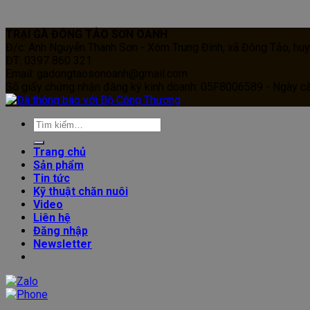
TRẠI GÀ ĐÔNG TẢO SƠN OANH
Đ/c: Anh Nguyễn Thanh Sơn - Xóm Trung Đình, xã Đông Tảo, huy
ĐT: 0397 860 321
Email: gadongtaosonoanh@gmail.com
Số giấy chứng nhận đăng ký kinh doanh: 05F8006589 - Ngày c
Trang chủ
Sản phẩm
Tin tức
Kỹ thuật chăn nuôi
Video
Liên hệ
Đăng nhập
Newsletter