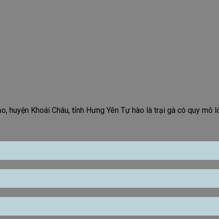
, huyện Khoái Châu, tỉnh Hưng Yên Tự hào là trại gà có quy mô lớ