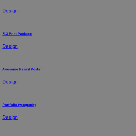
Design
FL3 Print Package
Design
Awesome Pencil Poster
Design
Portfolio typography
Design