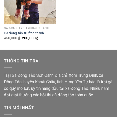
320,000 ₫.
là:
310,000 ₫.
GÀ ĐÔNG TẢO TRƯỞNG THÀNH
Gà đông tảo trưởng thành
Giá
Giá
450,000
₫
280,000
₫
gốc
hiện
là:
tại
450,000 ₫.
là:
280,000 ₫.
THÔNG TIN TRẠI
Trại Gà Đông Tảo Sơn Oanh Địa chỉ: Xóm Trung Đình, xã
Đông Tảo, huyện Khoái Châu, tỉnh Hưng Yên Tự hào là trại gà
có quy mô lớn, uy tín hàng đầu tại xã Đông Tảo. Nhiều năm
đạt giải thưởng các hội thi gà đông tảo toàn quốc.
TIN MỚI NHẤT