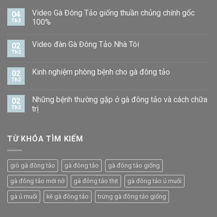
Video Gà Đông Tảo giống thuần chủng chính gốc
04
Th3
100%
Video đàn Gà Đông Tảo Nhà Tôi
02
Th2
Kinh nghiệm phòng bệnh cho gà đông tảo
02
Th2
Những bệnh thường gặp ở gà đông tảo và cách chữa
02
Th2
trị
TỪ KHÓA TÌM KIẾM
giò gà đông tảo
gà đông tảo
gà đông tảo giống
gà đông tảo mới nở
gà đông tảo thịt
gà đông tảo ủ muối
gà ủ muối
kê gà đông tảo
trứng gà đông tảo giống