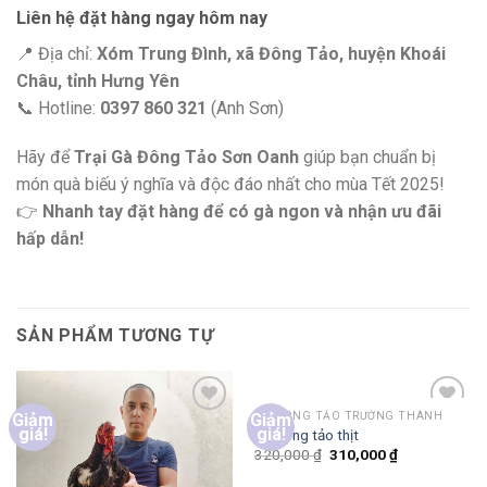
Liên hệ đặt hàng ngay hôm nay
📍 Địa chỉ:
Xóm Trung Đình, xã Đông Tảo, huyện Khoái
Châu, tỉnh Hưng Yên
📞 Hotline:
0397 860 321
(Anh Sơn)
Hãy để
Trại Gà Đông Tảo Sơn Oanh
giúp bạn chuẩn bị
món quà biếu ý nghĩa và độc đáo nhất cho mùa Tết 2025!
👉
Nhanh tay đặt hàng để có gà ngon và nhận ưu đãi
hấp dẫn!
SẢN PHẨM TƯƠNG TỰ
GÀ ĐÔNG TẢO TRƯỞNG THÀNH
Giảm
Giảm
Add to
Add to
giá!
giá!
Gà đông tảo thịt
Wishlist
Wishlist
Giá
Giá
320,000
₫
310,000
₫
gốc
hiện
là:
tại