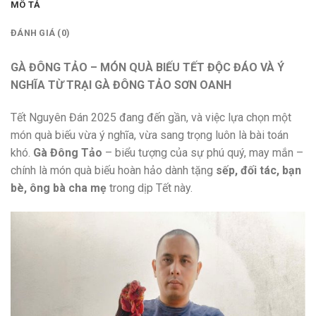
MÔ TẢ
ĐÁNH GIÁ (0)
GÀ ĐÔNG TẢO – MÓN QUÀ BIẾU TẾT ĐỘC ĐÁO VÀ Ý
NGHĨA TỪ TRẠI GÀ ĐÔNG TẢO SƠN OANH
Tết Nguyên Đán 2025 đang đến gần, và việc lựa chọn một
món quà biếu vừa ý nghĩa, vừa sang trọng luôn là bài toán
khó.
Gà Đông Tảo
– biểu tượng của sự phú quý, may mắn –
chính là món quà biếu hoàn hảo dành tặng
sếp, đối tác, bạn
bè, ông bà cha mẹ
trong dịp Tết này.