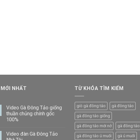
 MỚI NHẤT
TỪ KHÓA TÌM KIẾM
giò gà đông tảo
gà đông tảo
Video Gà Đông Tảo giống
thuần chủng chính gốc
gà đông tảo giống
100%
gà đông tảo mới nở
gà đông tảo 
Video đàn Gà Đông Tảo
gà đông tảo ủ muối
gà ủ muối
Nhà Tôi