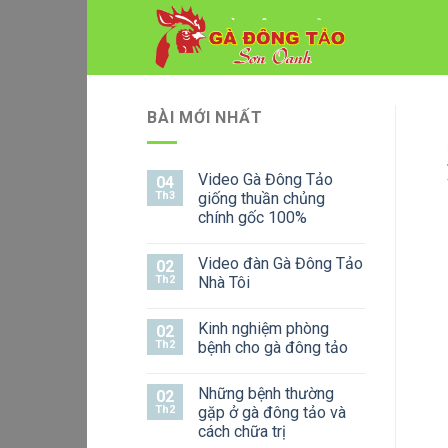
Skip
to
content
BÀI MỚI NHẤT
Video Gà Đông Tảo
04
Th3
giống thuần chủng
chính gốc 100%
Video đàn Gà Đông Tảo
02
Th2
Nhà Tôi
Kinh nghiệm phòng
02
Th2
bệnh cho gà đông tảo
Những bệnh thường
02
Th2
gặp ở gà đông tảo và
cách chữa trị