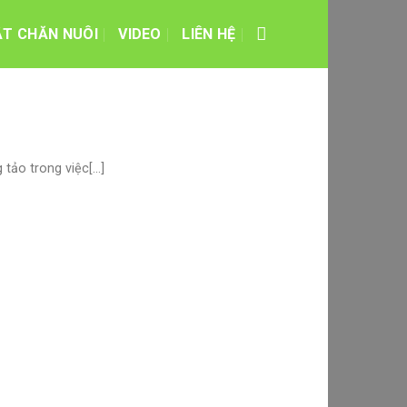
ẬT CHĂN NUÔI
VIDEO
LIÊN HỆ
ảo trong việc[...]